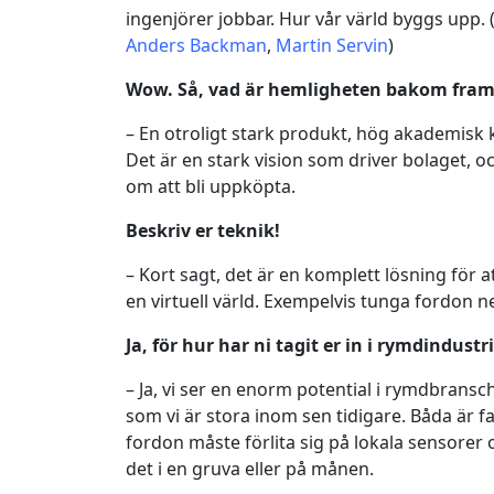
ingenjörer jobbar. Hur vår värld byggs upp
Anders Backman
,
Martin Servin
)
Wow. Så, vad är hemligheten bakom fra
– En otroligt stark produkt, hög akademis
Det är en stark vision som driver bolaget, och
om att bli uppköpta.
Beskriv er teknik!
– Kort sagt, det är en komplett lösning för 
en virtuell värld. Exempelvis tunga fordon n
Ja, för hur har ni tagit er in i rymdindustr
– Ja, vi ser en enorm potential i rymdbran
som vi är stora inom sen tidigare. Båda är f
fordon måste förlita sig på lokala sensorer
det i en gruva eller på månen.