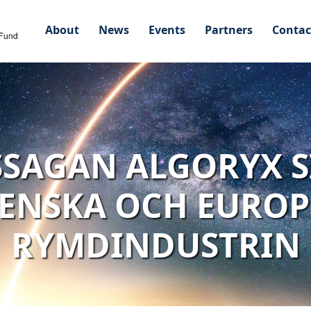
About
News
Events
Partners
Contac
AGAN ALGORYX SI
VENSKA OCH EUROP
RYMDINDUSTRIN