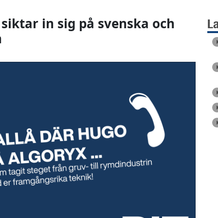
iktar in sig på svenska och
L
n