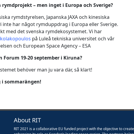
 rymdprojekt – men inget i Europa och Sverige?
iska rymdstyrelsen, Japanska JAXA och kinesiska
vi inte har något rymduppdrag i Europa eller Sverige.
takt med det svenska rymdekosystemet. Vi har
ikolakopoulos
på Luleå tekniska universitet och vår
relsen och European Space Agency – ESA
n Forum 19-20 september i Kiruna?
temet behöver man ju vara där, så klart!
dig i sommarängen!
About RIT
RIT 2021 is a collaborative EU funded project with the objective to creat