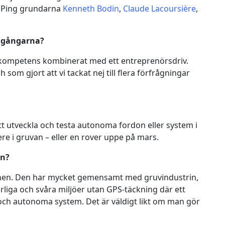
. (Ping grundarna
Kenneth Bodin
,
Claude Lacoursière
,
mgångarna?
k kompetens kombinerat med ett entreprenörsdriv.
 som gjort att vi tackat nej till flera förfrågningar
att utveckla och testa autonoma fordon eller system i
ere i gruvan – eller en rover uppe på mars.
in?
schen. Den har mycket gemensamt med gruvindustrin,
arliga och svåra miljöer utan GPS-täckning där ett
 och autonoma system. Det är väldigt likt om man gör