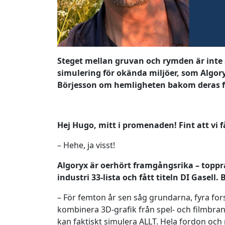
Steget mellan gruvan och rymden är inte s
simulering för okända miljöer, som Algor
Börjesson om hemligheten bakom deras f
Hej Hugo, mitt i promenaden! Fint att vi 
– Hehe, ja visst!
Algoryx är oerhört framgångsrika – topp
industri 33-lista och fått titeln DI Gasell.
– För femton år sen såg grundarna, fyra for
kombinera 3D-grafik från spel- och filmbra
kan faktiskt simulera ALLT. Hela fordon och